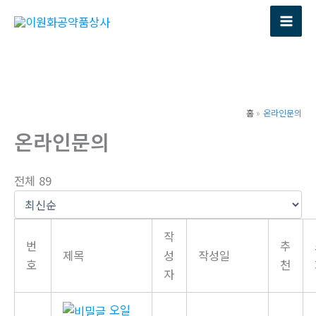
콘
텐
츠
로
건
너
홈
온라인문의
뛰
온라인문의
기
전체 89
작
번
추
제목
성
작성일
호
천
자
오일