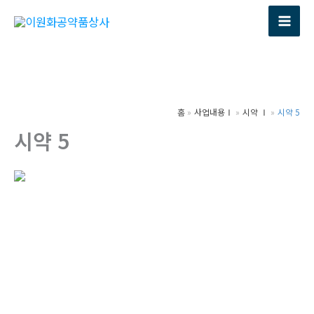
콘
텐
츠
로
건
너
홈
사업내용Ⅰ
시약 Ⅰ
시약 5
뛰
시약 5
기