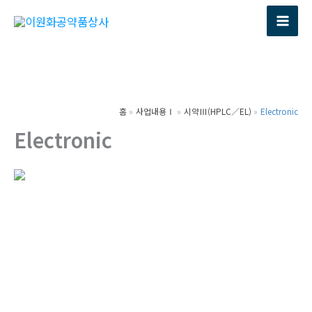
콘
텐
츠
로
건
너
홈
사업내용Ⅰ
시약Ⅲ(HPLC／EL)
Electronic
뛰
Electronic
기