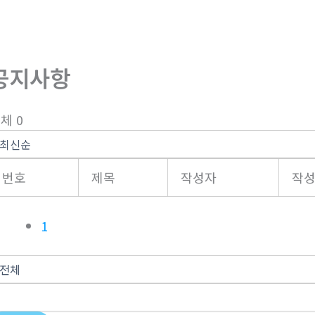
공지사항
체 0
번호
제목
작성자
작
1